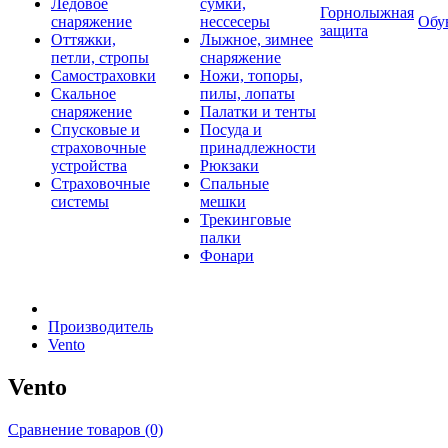
Ледовое
сумки,
Горнолыжная
снаряжение
нессесеры
Обу
защита
Оттяжки,
Лыжное, зимнее
петли, стропы
снаряжение
Самостраховки
Ножи, топоры,
Скальное
пилы, лопаты
снаряжение
Палатки и тенты
Спусковые и
Посуда и
страховочные
принадлежности
устройства
Рюкзаки
Страховочные
Спальные
системы
мешки
Трекинговые
палки
Фонари
Производитель
Vento
Vento
Сравнение товаров (0)