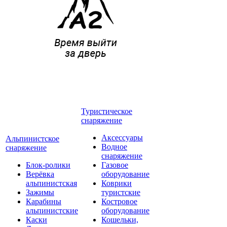
Туристическое
снаряжение
Аксессуары
Альпинистское
Водное
снаряжение
снаряжение
Блок-ролики
Газовое
Верёвка
оборудование
альпинистская
Коврики
Зажимы
туристские
Карабины
Костровое
альпинистские
оборудование
Каски
Кошельки,