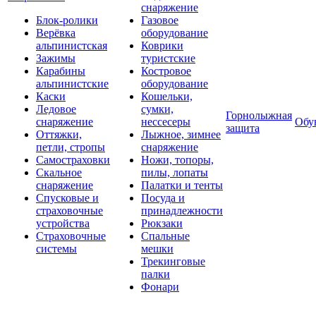
снаряжение
Блок-ролики
Газовое
Верёвка
оборудование
альпинистская
Коврики
Зажимы
туристские
Карабины
Костровое
альпинистские
оборудование
Каски
Кошельки,
Ледовое
сумки,
Горнолыжная
снаряжение
нессесеры
Обу
защита
Оттяжки,
Лыжное, зимнее
петли, стропы
снаряжение
Самостраховки
Ножи, топоры,
Скальное
пилы, лопаты
снаряжение
Палатки и тенты
Спусковые и
Посуда и
страховочные
принадлежности
устройства
Рюкзаки
Страховочные
Спальные
системы
мешки
Трекинговые
палки
Фонари