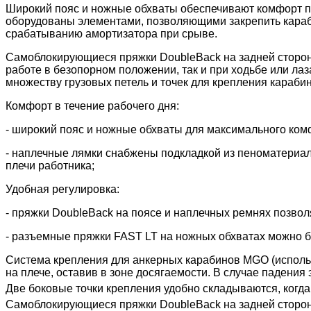
Широкий пояс и ножные обхваты обеспечивают комфорт пр
оборудованы элементами, позволяющими закрепить карабин
срабатыванию амортизатора при срыве.
Самоблокирующиеся пряжки DoubleBack на задней стороне 
работе в безопорном положении, так и при ходьбе или ла
множеству грузовых петель и точек для крепления кар
Комфорт в течение рабочего дня:
- широкий пояс и ножные обхваты для максимального ком
- наплечные лямки снабжены подкладкой из пеноматериал
плечи работника;
Удобная регулировка:
- пряжки DoubleBack на поясе и наплечных ремнях позвол
- разъемные пряжки FAST LT на ножных обхватах можно быс
Система крепления для анкерных карабинов MGO (использу
на плече, оставив в зоне досягаемости. В случае падени
Две боковые точки крепления удобно складываются, когда 
Самоблокирующиеся пряжки DoubleBack на задней стороне 