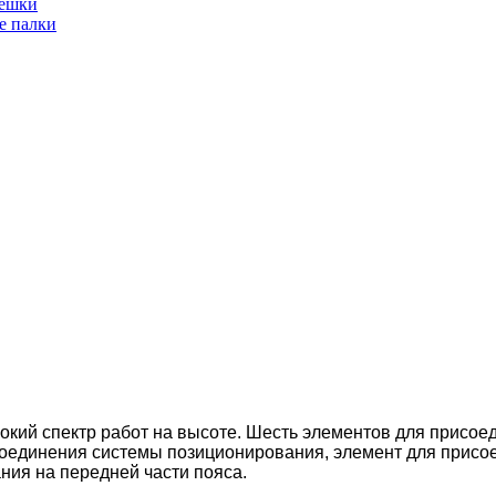
ешки
е палки
кий спектр работ на высоте. Шесть элементов для присое
соединения системы позиционирования, элемент для присо
ния на передней части пояса.