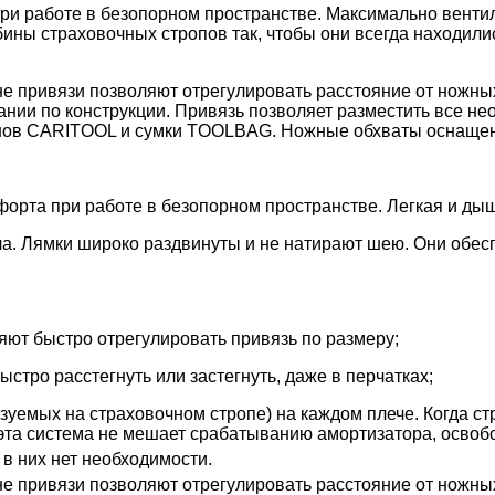
и работе в безопорном пространстве. Максимально вентил
ы страховочных стропов так, чтобы они всегда находились
привязи позволяют отрегулировать расстояние от ножных о
зании по конструкции. Привязь позволяет разместить все н
абинов CARITOOL и сумки TOOLBAG. Ножные обхваты оснащ
форта при работе в безопорном пространстве. Легкая и ды
а. Лямки широко раздвинуты и не натирают шею. Они обес
яют быстро отрегулировать привязь по размеру;
тро расстегнуть или застегнуть, даже в перчатках;
емых на страховочном стропе) на каждом плече. Когда стр
я эта система не мешает срабатыванию амортизатора, освоб
в них нет необходимости.
привязи позволяют отрегулировать расстояние от ножных о