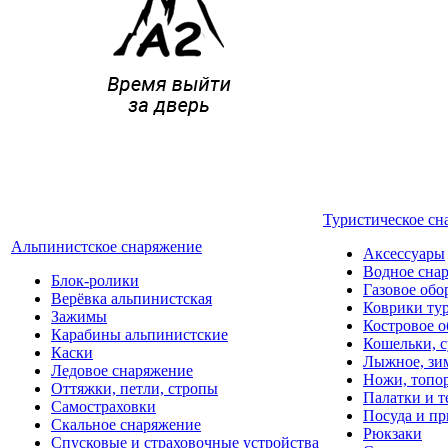
Туристическое сн
Альпинистское снаряжение
Аксессуары
Водное сна
Блок-ролики
Газовое обо
Верёвка альпинистская
Коврики ту
Зажимы
Костровое о
Карабины альпинистские
Кошельки, с
Каски
Лыжное, зи
Ледовое снаряжение
Ножи, топо
Оттяжки, петли, стропы
Палатки и 
Самостраховки
Посуда и п
Скальное снаряжение
Рюкзаки
Спусковые и страховочные устройства