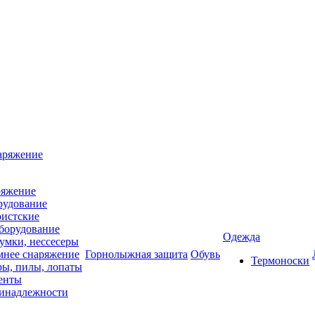
аряжение
ряжение
рудование
ристские
борудование
Одежда
умки, нессесеры
мнее снаряжение
Горнолыжная защита
Обувь
Термоноски
ры, пилы, лопаты
тенты
ринадлежности