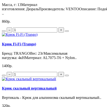
Масса, г: 13Материал
изготовления: ДюральПроизводитель: VENTOОписание: Подо
..
860р.
–
+
Крюк Fi-Fi (Trango)
Бренд: TRANGOВес: 23гМаксимальная
нагрузка: 4кНМатериал: AL7075-T6 + Nylon..
1400р.
–
+
Крюк скальный вертикальный
Вертикаль - Крюк для альпинизма скальный вертикальный..
320р.