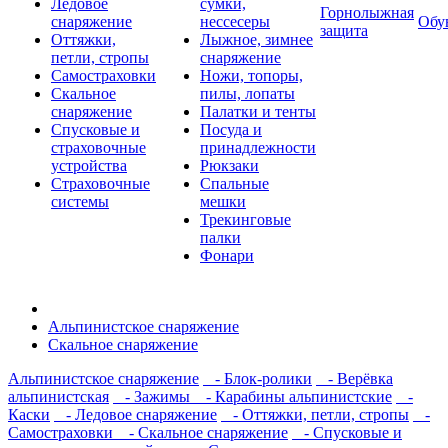
Ледовое
сумки,
Горнолыжная
снаряжение
нессесеры
Обу
защита
Оттяжки,
Лыжное, зимнее
петли, стропы
снаряжение
Самостраховки
Ножи, топоры,
Скальное
пилы, лопаты
снаряжение
Палатки и тенты
Спусковые и
Посуда и
страховочные
принадлежности
устройства
Рюкзаки
Страховочные
Спальные
системы
мешки
Трекинговые
палки
Фонари
Альпинистское снаряжение
Скальное снаряжение
Альпинистское снаряжение
- Блок-ролики
- Верёвка
альпинистская
- Зажимы
- Карабины альпинистские
-
Каски
- Ледовое снаряжение
- Оттяжки, петли, стропы
-
Самостраховки
- Скальное снаряжение
- Спусковые и