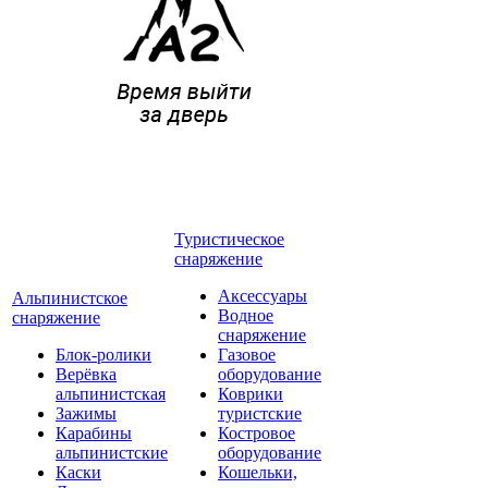
Туристическое
снаряжение
Аксессуары
Альпинистское
Водное
снаряжение
снаряжение
Блок-ролики
Газовое
Верёвка
оборудование
альпинистская
Коврики
Зажимы
туристские
Карабины
Костровое
альпинистские
оборудование
Каски
Кошельки,