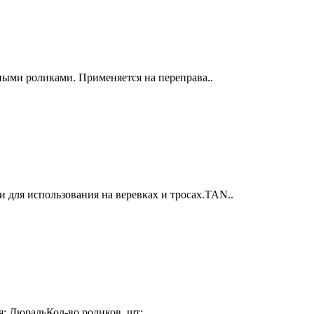
ными роликами. Применяется на переправа..
для использования на веревках и тросах.TAN..
: ДюральКол-во роликов, шт:..