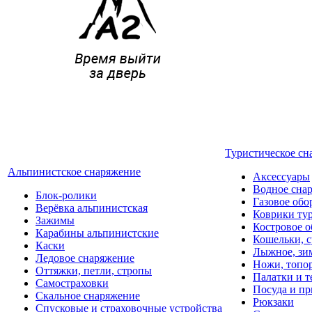
Туристическое сн
Альпинистское снаряжение
Аксессуары
Водное сна
Блок-ролики
Газовое обо
Верёвка альпинистская
Коврики ту
Зажимы
Костровое о
Карабины альпинистские
Кошельки, с
Каски
Лыжное, зи
Ледовое снаряжение
Ножи, топо
Оттяжки, петли, стропы
Палатки и 
Самостраховки
Посуда и п
Скальное снаряжение
Рюкзаки
Спусковые и страховочные устройства