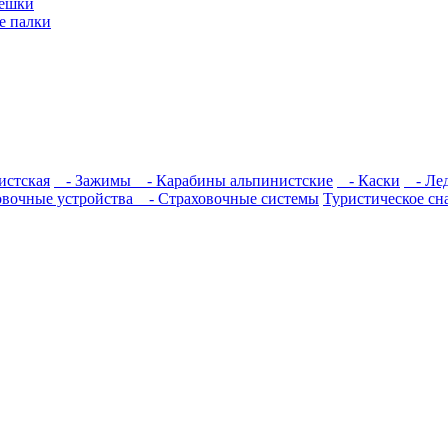
ешки
е палки
истская
- Зажимы
- Карабины альпинистские
- Каски
- Лед
овочные устройства
- Страховочные системы
Туристическое сн