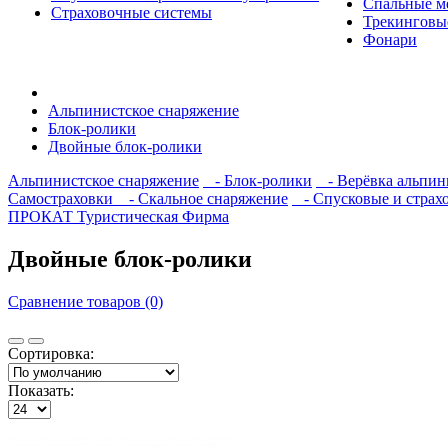
Спальные м
Страховочные системы
Трекинговы
Фонари
Альпинистское снаряжение
Блок-ролики
Двойные блок-ролики
Альпинистское снаряжение
- Блок-ролики
- Верёвка альпин
Самостраховки
- Скальное снаряжение
- Спусковые и страх
ПРОКАТ
Туристическая Фирма
Двойные блок-ролики
Сравнение товаров (0)
Сортировка:
Показать: