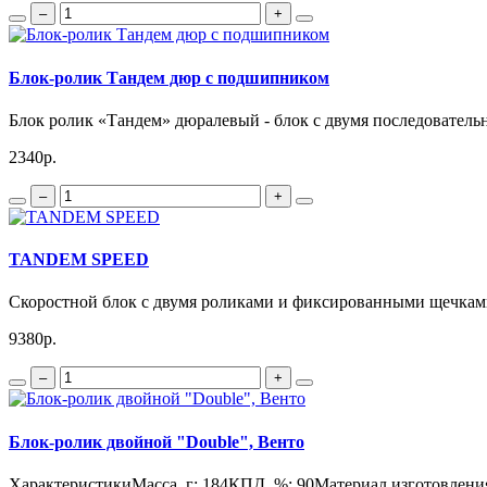
–
+
Блок-ролик Тандем дюр с подшипником
Блок ролик «Тандем» дюралевый - блок с двумя последователь
2340р.
–
+
TANDEM SPEED
Скоростной блок с двумя роликами и фиксированными щечками 
9380р.
–
+
Блок-ролик двойной "Double", Венто
ХарактеристикиМасса, г: 184КПД, %: 90Материал изготовления