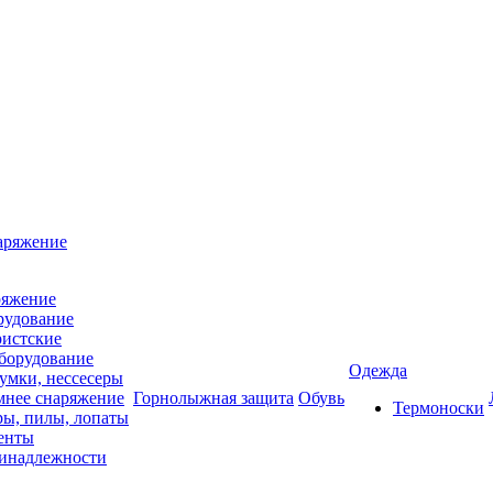
аряжение
ряжение
рудование
ристские
борудование
Одежда
умки, нессесеры
мнее снаряжение
Горнолыжная защита
Обувь
Термоноски
ры, пилы, лопаты
тенты
ринадлежности