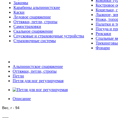
Коврики ту
Зажимы
Костровое о
Карабины альпинистские
Кошельки, с
Каски
Лыжное, зи
Ледовое снаряжение
Ножи, топо
Оттяжки, петли, стропы
Палатки и 
Самостраховки
Посуда и п
Скальное снаряжение
Рюкзаки
Спусковые и страховочные устройства
Спальные м
Страховочные системы
Трекинговы
Фонари
Альпинистское снаряжение
Оттяжки, петли, стропы
Петли
Петля для ног регулируемая
Описание
Вес, г - 94