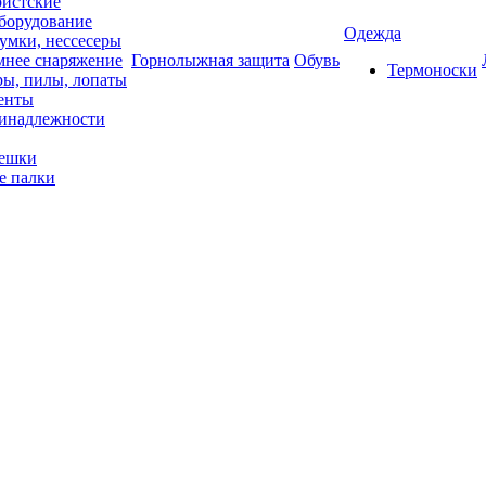
ристские
борудование
Одежда
умки, нессесеры
мнее снаряжение
Горнолыжная защита
Обувь
Термоноски
ры, пилы, лопаты
тенты
ринадлежности
ешки
е палки