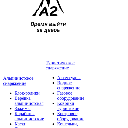
Туристическое
снаряжение
Аксессуары
Альпинистское
Водное
снаряжение
снаряжение
Блок-ролики
Газовое
Верёвка
оборудование
альпинистская
Коврики
Зажимы
туристские
Карабины
Костровое
альпинистские
оборудование
Каски
Кошельки,