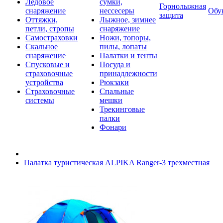
Ледовое
сумки,
Горнолыжная
снаряжение
нессесеры
Обу
защита
Оттяжки,
Лыжное, зимнее
петли, стропы
снаряжение
Самостраховки
Ножи, топоры,
Скальное
пилы, лопаты
снаряжение
Палатки и тенты
Спусковые и
Посуда и
страховочные
принадлежности
устройства
Рюкзаки
Страховочные
Спальные
системы
мешки
Трекинговые
палки
Фонари
Палатка туристическая ALPIKA Ranger-3 трехместная