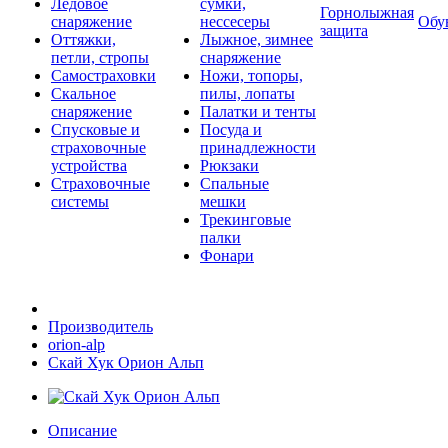
Ледовое
сумки,
Горнолыжная
снаряжение
нессесеры
Обу
защита
Оттяжки,
Лыжное, зимнее
петли, стропы
снаряжение
Самостраховки
Ножи, топоры,
Скальное
пилы, лопаты
снаряжение
Палатки и тенты
Спусковые и
Посуда и
страховочные
принадлежности
устройства
Рюкзаки
Страховочные
Спальные
системы
мешки
Трекинговые
палки
Фонари
Производитель
orion-alp
Скай Хук Орион Альп
Описание