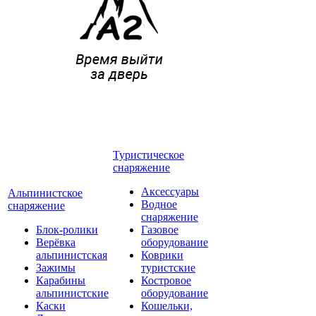
Туристическое
снаряжение
Аксессуары
Альпинистское
Водное
снаряжение
снаряжение
Блок-ролики
Газовое
Верёвка
оборудование
альпинистская
Коврики
Зажимы
туристские
Карабины
Костровое
альпинистские
оборудование
Каски
Кошельки,