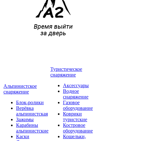
Туристическое
снаряжение
Аксессуары
Альпинистское
Водное
снаряжение
снаряжение
Блок-ролики
Газовое
Верёвка
оборудование
альпинистская
Коврики
Зажимы
туристские
Карабины
Костровое
альпинистские
оборудование
Каски
Кошельки,