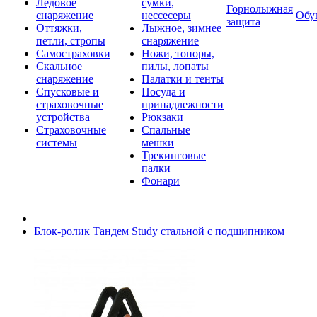
Ледовое
сумки,
Горнолыжная
снаряжение
нессесеры
Обу
защита
Оттяжки,
Лыжное, зимнее
петли, стропы
снаряжение
Самостраховки
Ножи, топоры,
Скальное
пилы, лопаты
снаряжение
Палатки и тенты
Спусковые и
Посуда и
страховочные
принадлежности
устройства
Рюкзаки
Страховочные
Спальные
системы
мешки
Трекинговые
палки
Фонари
Блок-ролик Тандем Study стальной с подшипником